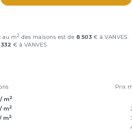
2
x au m
des maisons est de
8 503
€ à VANVES.
 332
€ à VANVES.
ons
Prix 
2
 / m
2
 / m
2
/ m