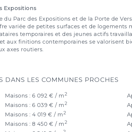
s Expositions
ge du Parc des Expositions et de la Porte de Ver
re variée de petites surfaces et de logements 
cataires temporaires et des jeunes actifs travaill
t aux finitions contemporaines se valorisent bie
x axes routiers.
RS DANS LES COMMUNES PROCHES
2
Maisons : 6 092 € / m
A
2
Maisons : 6 039 € / m
A
2
Maisons : 4 019 € / m
A
2
Maisons : 8 450 € / m
A
2