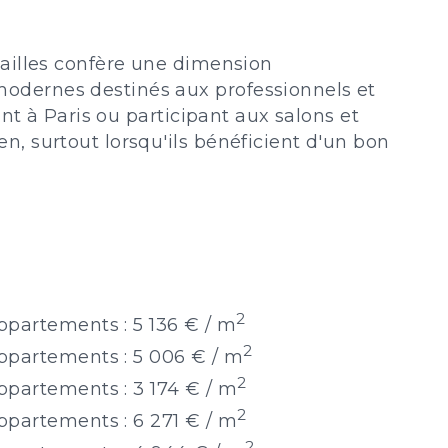
sailles confère une dimension
modernes destinés aux professionnels et
ant à Paris ou participant aux salons et
n, surtout lorsqu'ils bénéficient d'un bon
2
ppartements : 5 136 € / m
2
ppartements : 5 006 € / m
2
ppartements : 3 174 € / m
2
ppartements : 6 271 € / m
2