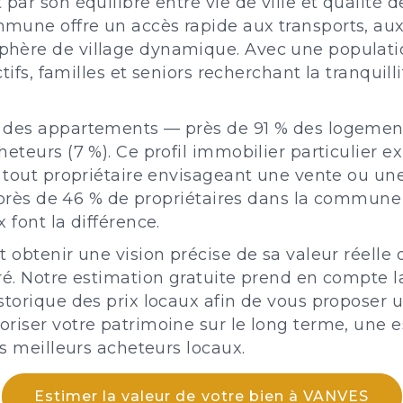
par son équilibre entre vie de ville et qualité 
mune offre un accès rapide aux transports, au
hère de village dynamique. Avec une populatio
ctifs, familles et seniors recherchant la tranquil
t des appartements — près de 91 % des logemen
heteurs (7 %). Ce profil immobilier particulier
 tout propriétaire envisageant une vente ou une
et près de 46 % de propriétaires dans la commu
 font la différence.
t obtenir une vision précise de sa valeur réell
é. Notre estimation gratuite prend en compte la l
storique des prix locaux afin de vous proposer 
riser votre patrimoine sur le long terme, une 
es meilleurs acheteurs locaux.
Estimer la valeur de votre bien à VANVES