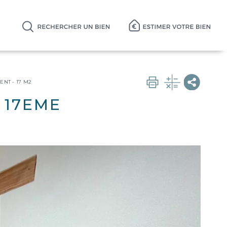
NT - 17 M2
 17EME