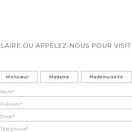
AIRE OU APPELEZ-NOUS POUR VISIT
ivilité :
Monsieur
Madame
Mademoiselle
om* :
rénom* :
mail* :
éléphone* :