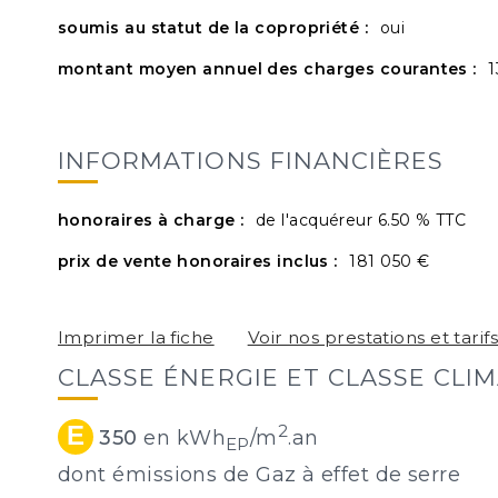
soumis au statut de la copropriété :
oui
montant moyen annuel des charges courantes :
1
INFORMATIONS FINANCIÈRES
honoraires à charge :
de l'acquéreur 6.50 % TTC
prix de vente honoraires inclus :
181 050 €
Imprimer la fiche
Voir nos prestations et tarif
CLASSE ÉNERGIE ET CLASSE CLI
E
2
350
en kWh
/m
.an
EP
dont émissions de Gaz à effet de serre