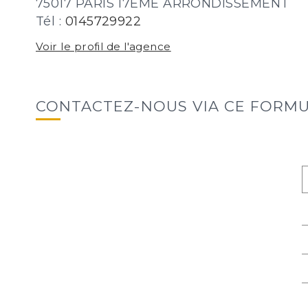
75017 PARIS 17EME ARRONDISSEMENT
Tél :
0145729922
Voir le profil de l'agence
CONTACTEZ-NOUS VIA CE FORMUL
C
N
P
E
T