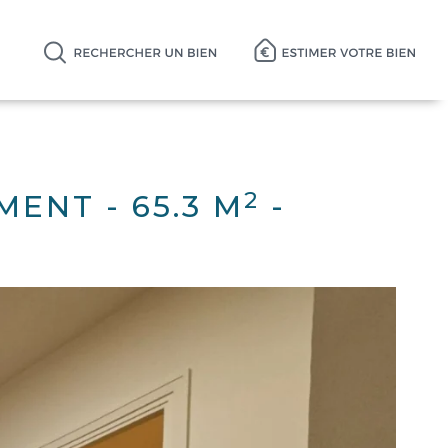
2
EMENT
-
65.3 M
-