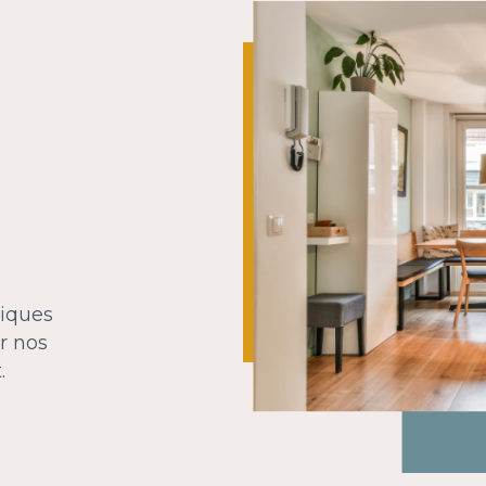
tiques
r nos
.