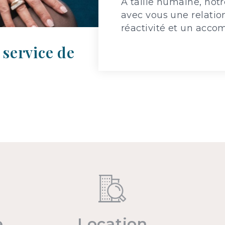
À taille humaine, notr
avec vous une relation
réactivité et un acc
 service de
e
Location