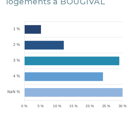
logements à BOUGIVAL
1 %
2 %
3 %
4 %
NaN %
0 %
5 %
10 %
15 %
20 %
25 %
30 %