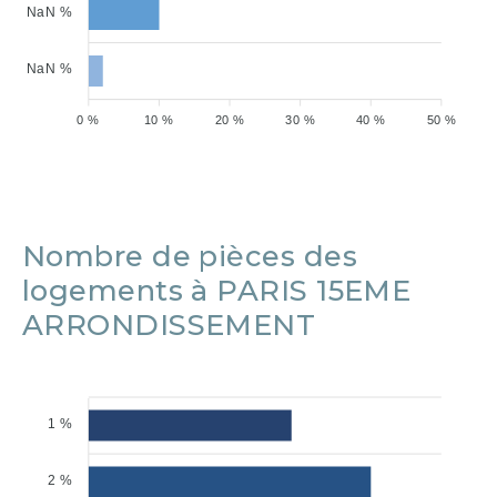
NaN %
NaN %
0 %
10 %
20 %
30 %
40 %
50 %
Nombre de pièces des
logements à PARIS 15EME
ARRONDISSEMENT
1 %
2 %