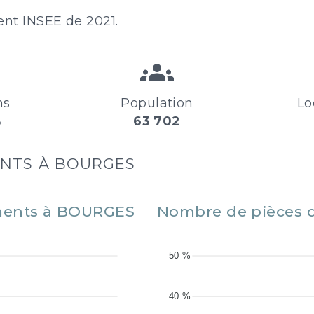
ent INSEE de 2021.
ns
Population
Lo
%
63 702
ENTS À BOURGES
ements à BOURGES
Nombre de pièces 
50 %
40 %