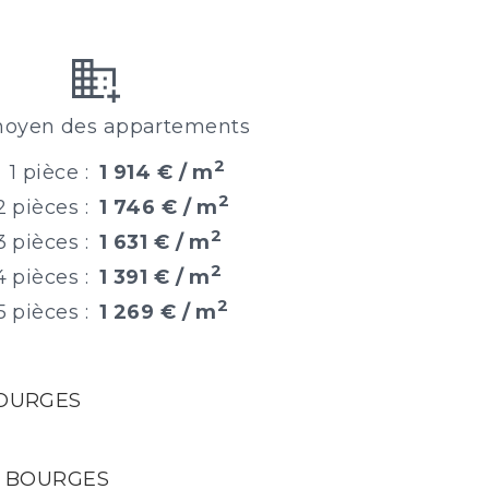
moyen des appartements
2
1 pièce :
1 914 € / m
2
2 pièces :
1 746 € / m
2
3 pièces :
1 631 € / m
2
4 pièces :
1 391 € / m
2
5 pièces :
1 269 € / m
BOURGES
 à BOURGES