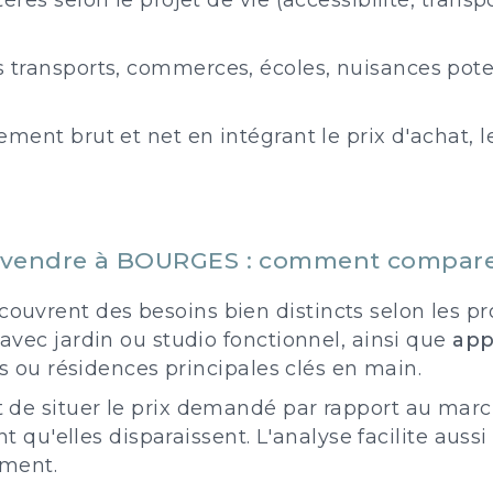
itères selon le projet de vie (accessibilité, trans
es transports, commerces, écoles, nuisances pot
ement brut et net en intégrant le prix d'achat, le
à vendre à BOURGES : comment compar
vrent des besoins bien distincts selon les pro
avec jardin ou studio fonctionnel, ainsi que
app
gs ou résidences principales clés en main.
 de situer le prix demandé par rapport au marc
nt qu'elles disparaissent. L'analyse facilite aussi
ement.