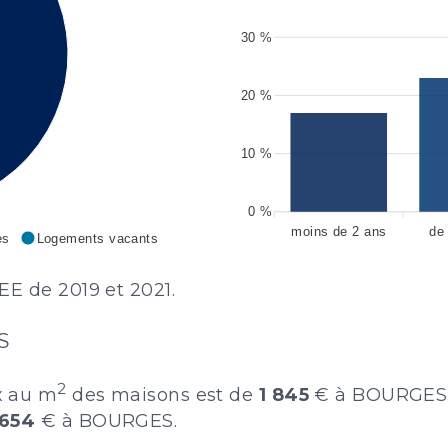
30 %
20 %
10 %
0 %
moins de 2 ans
de
es
Logements vacants
EE de 2019 et 2021.
S
2
x au m
des maisons est de
1 845
€ à BOURGES
 654
€ à BOURGES.