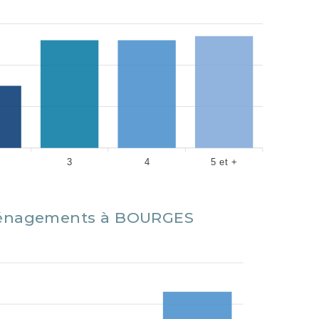
3
4
5 et +
énagements à BOURGES