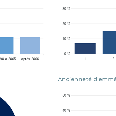
30 %
20 %
10 %
0 %
990 à 2005
après 2006
1
2
Ancienneté d'emm
50 %
40 %