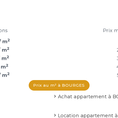
ons
Prix 
2
/ m
2
/ m
2
/ m
2
/ m
2
/ m
Prix au m² à BOURGES
Achat appartement à 
Location appartement