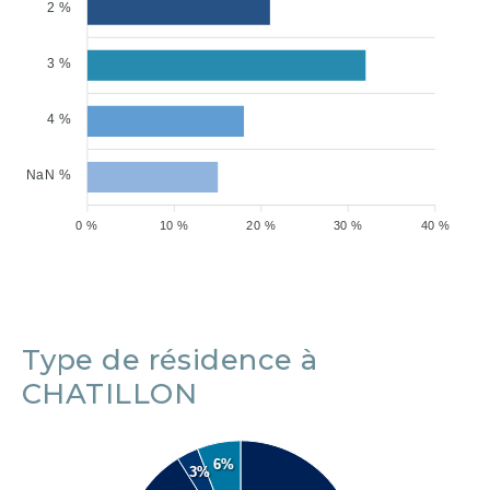
2 %
3 %
4 %
NaN %
0 %
10 %
20 %
30 %
40 %
Type de résidence à
CHATILLON
6%
3%