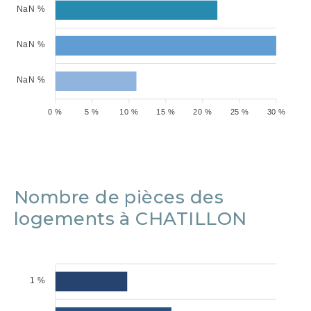
NaN %
NaN %
NaN %
0 %
5 %
10 %
15 %
20 %
25 %
30 %
Nombre de pièces des
logements à CHATILLON
1 %