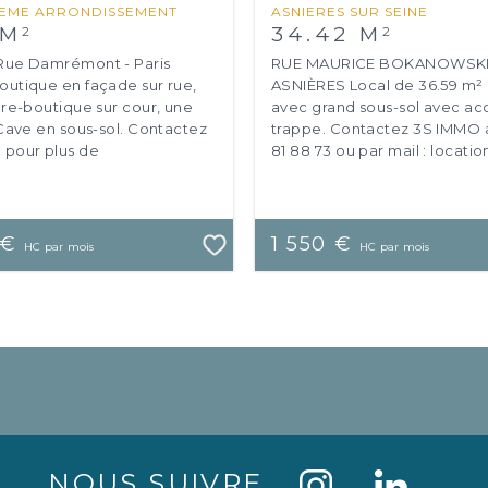
8EME ARRONDISSEMENT
ASNIERES SUR SEINE
 M
34.42 M
2
2
Rue Damrémont - Paris
RUE MAURICE BOKANOWSKI
utique en façade sur rue,
ASNIÈRES Local de 36.59 m² 
ère-boutique sur cour, une
avec grand sous-sol avec ac
 Cave en sous-sol. Contactez
trappe. Contactez 3S IMMO 
pour plus de
81 88 73 ou par mail : locati
ements au 01 83 81 88 73 ou
immo.com Frais de rédaction 
 €
1 550 €
HC par mois
HC par mois
NOUS SUIVRE