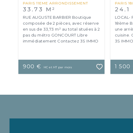
PARIS 11EME ARRONDISSEMENT
PARIS 1
33.73 M
24.1
2
RUE AUGUSTE BARBIER Boutique
LOCAL- 
composée de 2 pièces, avec réserve
18ème Bo
en sus de 33,73 m² au total situées à 2
une arri
pas du métro GONCOURT Libre
cuisine.
immédiatement Contactez 3S IMMO
3S IMMO 
au 01 83 81 88 73 ou par mail : ...
renseign
par ...
900 €
1 500
HC et HT par mois
ter aux favoris
Ajouter aux favoris