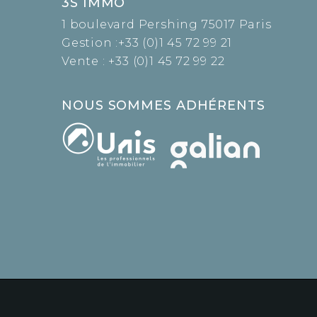
3S IMMO
1 boulevard Pershing 75017 Paris
Gestion :
+33 (0)1 45 72 99 21
Vente :
+33 (0)1 45 72 99 22
NOUS SOMMES ADHÉRENTS