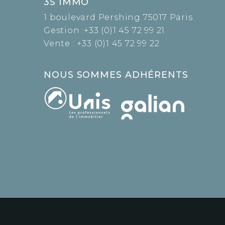
3S IMMO
1 boulevard Pershing 75017 Paris
Gestion :
+33 (0)1 45 72 99 21
Vente :
+33 (0)1 45 72 99 22
NOUS SOMMES ADHÉRENTS